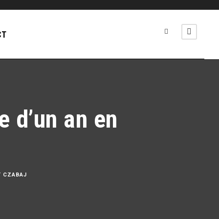
CT
e d’un an en
T CZABAJ