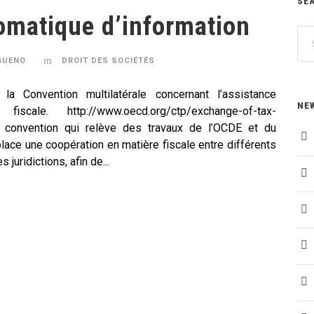
SE
omatique d’information
GUENO
DROIT DES SOCIÉTÉS
 la Convention multilatérale concernant l’assistance
NE
scale. http://www.oecd.org/ctp/exchange-of-tax-
te convention qui relève des travaux de l’OCDE et du
place une coopération en matière fiscale entre différents
juridictions, afin de...