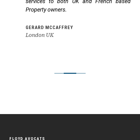
services to both UK and French based
Property owners.
GERARD MCCAFFREY
London UK
FLOYD AVOCATS